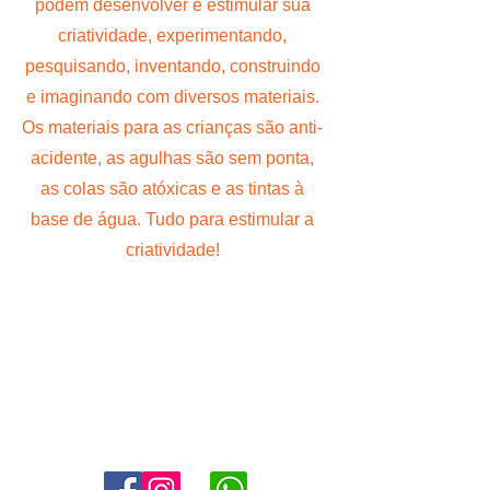
podem desenvolver e estimular sua
criatividade, experimentando,
pesquisando, inventando, construindo
e imaginando com diversos materiais.
Os materiais para as crianças são anti-
acidente, as agulhas são sem ponta,
as colas são atóxicas e as tintas à
base de água. Tudo para estimular a
criatividade!
Agende uma visita:
11 4302-6038
marketing@angloaldeiadaserra.com.br
Estrada Dr. Yojiro Takaoka, 3900, Aldeia da Serra - Barueri -
SP
06423-150