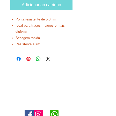
Adicionar ao carrinho
Ponta resistente de 5.3mm
Ideal para traços maiores e mais
visíveis
Secagem rápida
Resistente a luz
Agende uma visita:
11 4302-6038
marketing@angloaldeiadaserra.com.br
Estrada Dr. Yojiro Takaoka, 3900, Aldeia da Serra - Barueri -
SP
06423-150