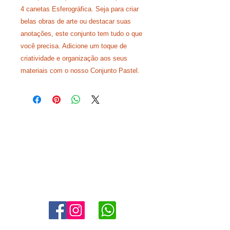
4 canetas Esferográfica. Seja para criar
belas obras de arte ou destacar suas
anotações, este conjunto tem tudo o que
você precisa. Adicione um toque de
criatividade e organização aos seus
materiais com o nosso Conjunto Pastel.
Agende uma visita:
11 4302-6038
marketing@angloaldeiadaserra.com.br
Estrada Dr. Yojiro Takaoka, 3900, Aldeia da Serra - Barueri -
SP
06423-150