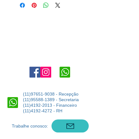
Agende uma visita:
11 4302-6038
marketing@angloaldeiadaserra.com.br
Estrada Dr. Yojiro Takaoka, 3900, Aldeia da Serra - Barueri -
SP
06423-150
(11)97651-9038
- Recepção
(11)95588-1389
- Secretaria
(11)4192-2013
- Financeiro
(11)4192-4272
- RH
Trabalhe conosco: