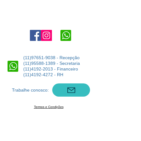
marketing@angloaldeiadaserra.com.br
Estrada Dr. Yojiro Takaoka, 3900, Aldeia da Serra - Barueri -
SP
06423-150
(11)97651-9038
- Recepção
(11)95588-1389
- Secretaria
(11)4192-2013
- Financeiro
(11)4192-4272
- RH
Trabalhe conosco:
Termos e Condições