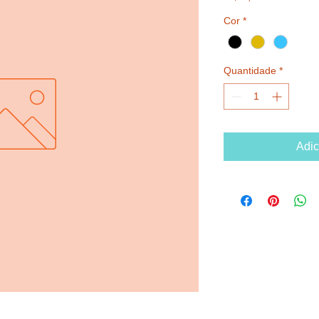
Cor
*
Quantidade
*
Adic