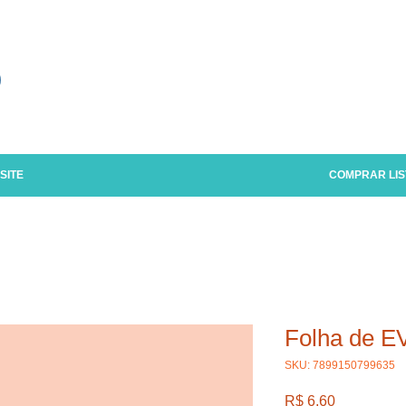
o
SITE
COMPRAR LIS
Folha de EV
SKU: 7899150799635
Preço
R$ 6,60