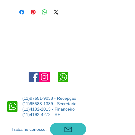
Agende uma visita:
11 4302-6038
marketing@angloaldeiadaserra.com.br
Estrada Dr. Yojiro Takaoka, 3900, Aldeia da Serra - Barueri -
SP
06423-150
(11)97651-9038
- Recepção
(11)95588-1389
- Secretaria
(11)4192-2013
- Financeiro
(11)4192-4272
- RH
Trabalhe conosco: