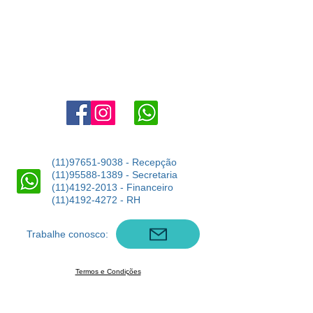
Agende uma visita:
11 4302-6038
marketing@angloaldeiadaserra.com.br
Estrada Dr. Yojiro Takaoka, 3900, Aldeia da Serra - Barueri -
SP
06423-150
(11)97651-9038
- Recepção
(11)95588-1389
- Secretaria
(11)4192-2013
- Financeiro
(11)4192-4272
- RH
Trabalhe conosco:
Termos e Condições