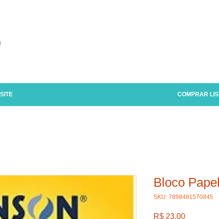
o
SITE
COMPRAR LIS
Bloco Pape
SKU: 7898481570845
Preço
R$ 23,00