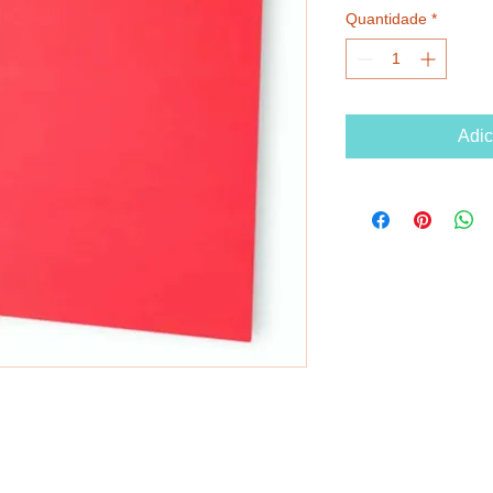
Quantidade
*
Adic