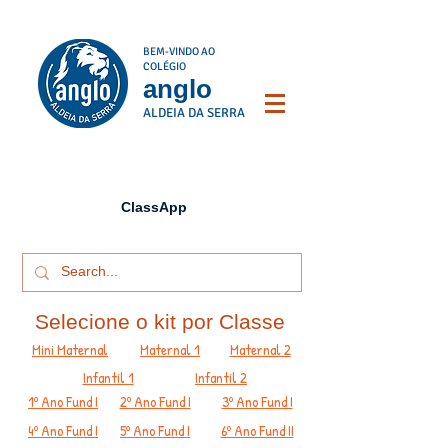
BEM-VINDO AO
COLÉGIO
anglo
ALDEIA DA SERRA
ClassApp
Selecione o kit por Classe
Mini Maternal
Maternal 1
Maternal 2
Infantil 1
Infantil 2
1º Ano Fund I
2º Ano Fund I
3º Ano Fund I
4º Ano Fund I
5º Ano Fund I
6º Ano Fund II