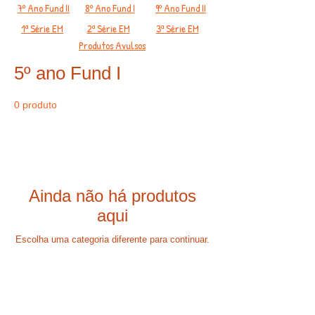
7º Ano Fund II
8º Ano Fund I
9º Ano Fund II
1ª Série EM
2ª Série EM
3ª Série EM
Produtos Avulsos
5º ano Fund I
0 produto
Ainda não há produtos
aqui
Escolha uma categoria diferente para continuar.