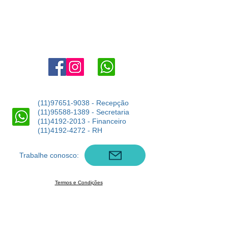
Agende uma visita:
11 4302-6038
marketing@angloaldeiadaserra.com.br
Estrada Dr. Yojiro Takaoka, 3900, Aldeia da Serra - Barueri -
SP
06423-150
(11)97651-9038
- Recepção
(11)95588-1389
- Secretaria
(11)4192-2013
- Financeiro
(11)4192-4272
- RH
Trabalhe conosco:
Termos e Condições