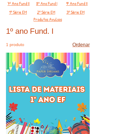
7º Ano Fund II
8º Ano Fund I
9º Ano Fund II
1ª Série EM
2ª Série EM
3ª Série EM
Produtos Avulsos
1º ano Fund. I
1 produto
Ordenar