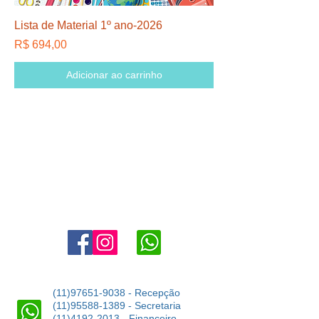
Lista de Material 1º ano-2026
Preço
R$ 694,00
Adicionar ao carrinho
Agende uma visita:
11 4302-6038
marketing@angloaldeiadaserra.com.br
Estrada Dr. Yojiro Takaoka, 3900, Aldeia da Serra - Barueri -
SP
06423-150
(11)97651-9038
- Recepção
(11)95588-1389
- Secretaria
(11)4192-2013
- Financeiro