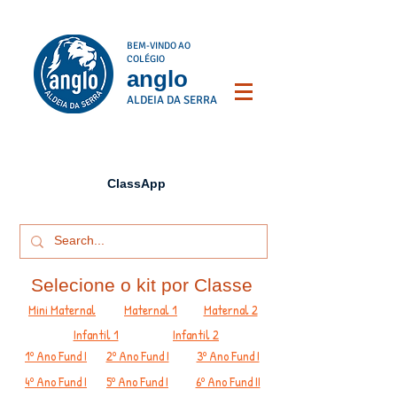
BEM-VINDO AO
COLÉGIO
anglo
ALDEIA DA SERRA
ClassApp
Selecione o kit por Classe
Mini Maternal
Maternal 1
Maternal 2
Infantil 1
Infantil 2
1º Ano Fund I
2º Ano Fund I
3º Ano Fund I
4º Ano Fund I
5º Ano Fund I
6º Ano Fund II